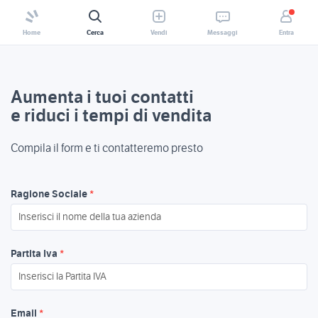
Home
Cerca
Vendi
Messaggi
Entra
Aumenta i tuoi contatti
e riduci i tempi di vendita
Compila il form e ti contatteremo presto
Ragione Sociale
*
Partita Iva
*
Email
*