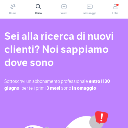
Home
Cerca
Vendi
Messaggi
Entra
Sei alla ricerca di nuovi
clienti? Noi sappiamo
dove sono
Sottoscrivi un abbonamento professionale
entro il 30
giugno
: per te i primi
3 mesi
sono
in omaggio