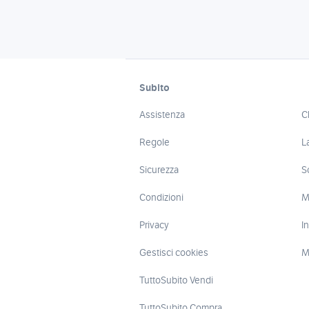
Subito
Assistenza
C
Regole
L
Sicurezza
S
Condizioni
M
Privacy
I
Gestisci cookies
M
TuttoSubito Vendi
TuttoSubito Compra