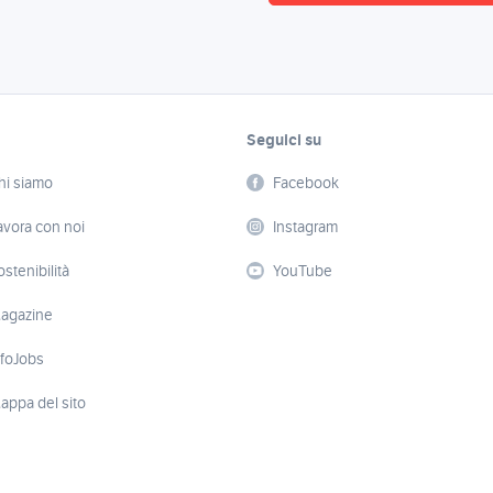
Seguici su
hi siamo
Facebook
avora con noi
Instagram
ostenibilità
YouTube
agazine
nfoJobs
appa del sito