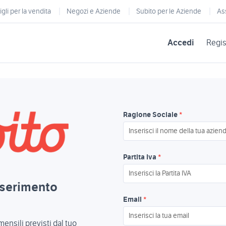
gli per la vendita
Negozi e Aziende
Subito per le Aziende
As
Accedi
Regis
Ragione Sociale
*
Partita Iva
*
nserimento
Email
*
mensili previsti dal tuo