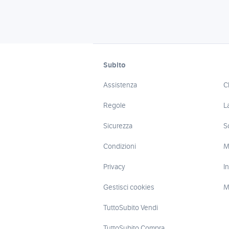
Subito
Assistenza
C
Regole
L
Sicurezza
S
Condizioni
M
Privacy
I
Gestisci cookies
M
TuttoSubito Vendi
TuttoSubito Compra