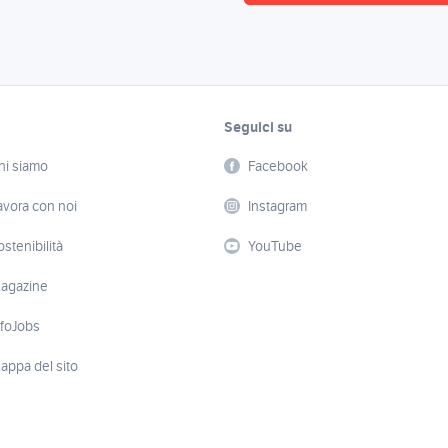
Seguici su
hi siamo
Facebook
avora con noi
Instagram
ostenibilità
YouTube
agazine
nfoJobs
appa del sito