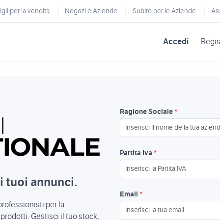
gli per la vendita
Negozi e Aziende
Subito per le Aziende
As
Accedi
Regis
Ragione Sociale
*
Partita Iva
*
 tuoi annunci.
Email
*
rofessionisti per la
rodotti. Gestisci il tuo stock,