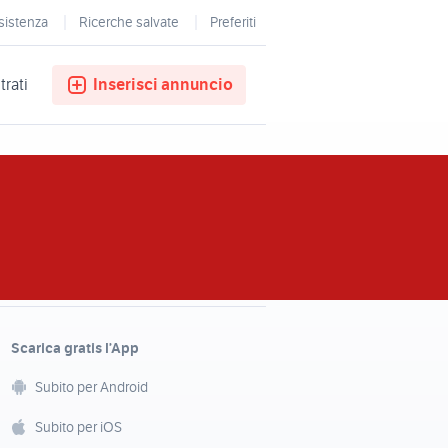
sistenza
Ricerche salvate
Preferiti
trati
Inserisci annuncio
Scarica gratis l’App
Subito per Android
Subito per iOS