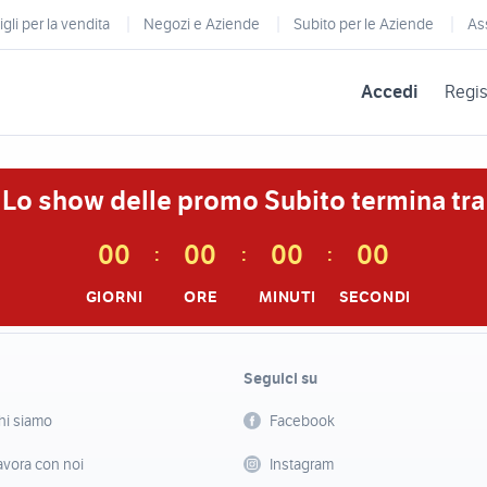
gli per la vendita
Negozi e Aziende
Subito per le Aziende
As
Accedi
Regis
Lo show delle promo Subito termina tra
0
0
0
0
0
0
0
0
:
:
:
GIORNI
ORE
MINUTI
SECONDI
Seguici su
hi siamo
Facebook
avora con noi
Instagram