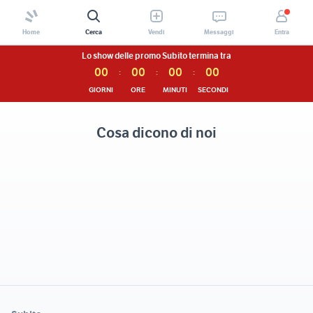
Home
Cerca
Vendi
Messaggi
Entra
Lo show delle promo Subito termina tra
0
0
0
0
0
0
0
0
:
:
:
GIORNI
ORE
MINUTI
SECONDI
Cosa dicono di noi