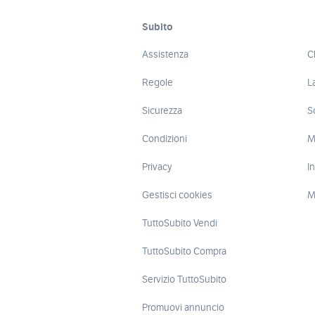
Subito
Assistenza
C
Regole
L
Sicurezza
S
Condizioni
M
Privacy
I
Gestisci cookies
M
TuttoSubito Vendi
TuttoSubito Compra
Servizio TuttoSubito
Promuovi annuncio