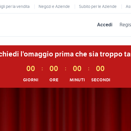
gli per la vendita
Negozi e Aziende
Subito per le Aziende
As
Accedi
Regis
chiedi l'omaggio prima che sia troppo ta
0
0
0
0
0
0
0
0
:
:
:
GIORNI
ORE
MINUTI
SECONDI