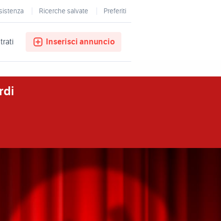
sistenza
Ricerche salvate
Preferiti
trati
Inserisci annuncio
rdi