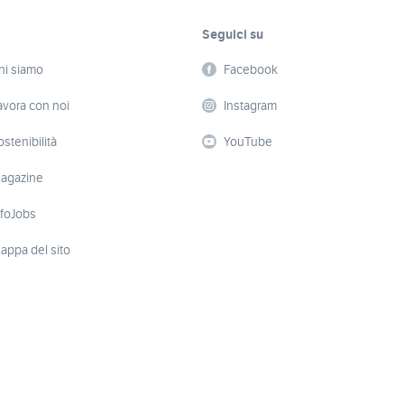
Seguici su
hi siamo
Facebook
avora con noi
Instagram
ostenibilità
YouTube
agazine
nfoJobs
appa del sito